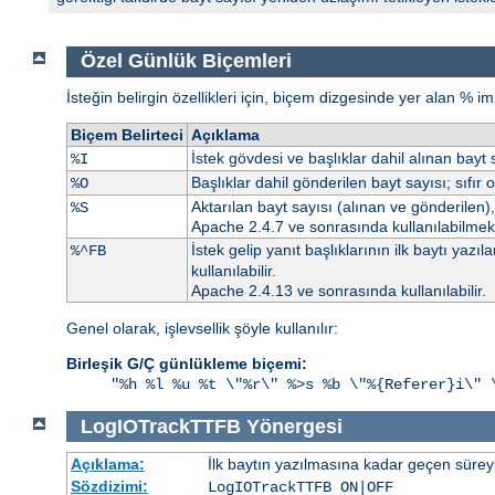
Özel Günlük Biçemleri
İsteğin belirgin özellikleri için, biçem dizgesinde yer alan % i
Biçem Belirteci
Açıklama
İstek gövdesi ve başlıklar dahil alınan bayt s
%I
Başlıklar dahil gönderilen bayt sayısı; sıfır 
%O
Aktarılan bayt sayısı (alınan ve gönderilen), 
%S
Apache 2.4.7 ve sonrasında kullanılabilmekt
İstek gelip yanıt başlıklarının ilk baytı y
%^FB
kullanılabilir.
Apache 2.4.13 ve sonrasında kullanılabilir.
Genel olarak, işlevsellik şöyle kullanılır:
Birleşik G/Ç günlükleme biçemi:
"%h %l %u %t \"%r\" %>s %b \"%{Referer}i\" 
LogIOTrackTTFB
Yönergesi
Açıklama:
İlk baytın yazılmasına kadar geçen süreyi
Sözdizimi:
LogIOTrackTTFB ON|OFF