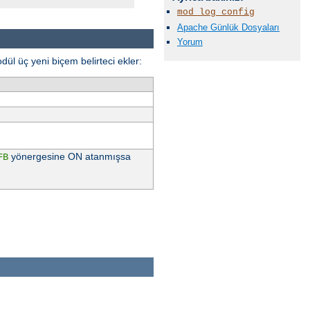
mod_log_config
Apache Günlük Dosyaları
Yorum
odül üç yeni biçem belirteci ekler:
yönergesine ON atanmışsa
FB