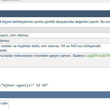
mli biçem belirteçlerinin yerine günlük dosyasında değerleri yazılır. Bu m
ayısı; sıfır olamaz.
olamaz.
istekler ve başlıklar dahil; sıfır olamaz. %I ve %O'nun birleşimidir.
edir.
azılana kadar mikrosaniye cinsinden geçen zaman. Sadece
LogIOTrackTT
\"%{User-agent}i\" %I %O"
 izler