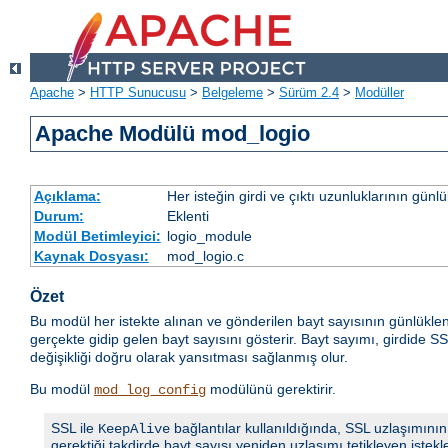
Apache
>
HTTP Sunucusu
>
Belgeleme
>
Sürüm 2.4
>
Modüller
Apache Modülü mod_logio
Açıklama:
Her isteğin girdi ve çıktı uzunluklarının günl
Durum:
Eklenti
Modül Betimleyici:
logio_module
Kaynak Dosyası:
mod_logio.c
Özet
Bu modül her istekte alınan ve gönderilen bayt sayısının günlüklen
gerçekte gidip gelen bayt sayısını gösterir. Bayt sayımı, girdide 
değişikliği doğru olarak yansıtması sağlanmış olur.
Bu modül
modülünü gerektirir.
mod_log_config
SSL ile
bağlantılar kullanıldığında, SSL uzlaşımının 
KeepAlive
gerektiği takdirde bayt sayısı yeniden uzlaşımı tetikleyen istekle il