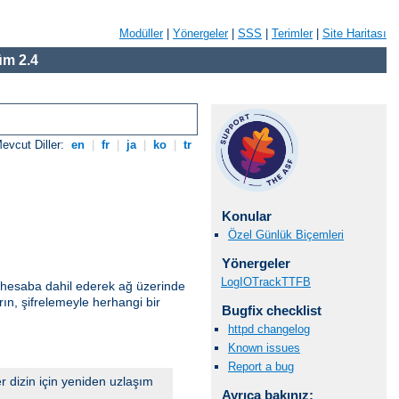
Modüller
|
Yönergeler
|
SSS
|
Terimler
|
Site Haritası
m 2.4
evcut Diller:
en
|
fr
|
ja
|
ko
|
tr
Konular
Özel Günlük Biçemleri
Yönergeler
LogIOTrackTTFB
ri hesaba dahil ederek ağ üzerinde
ın, şifrelemeyle herhangi bir
Bugfix checklist
httpd changelog
Known issues
Report a bug
er dizin için yeniden uzlaşım
Ayrıca bakınız: