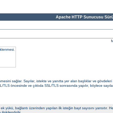
Apache HTTP Sunucusu Sürü
M
üklenmesi.
mesini sağlar. Sayılar, istekte ve yanıtta yer alan başlıklar ve gövdele
SSL/TLS öncesinde ve çıktıda SSL/TLS sonrasında yapılır, böylece sayılar
ek yükü, bağlantı üzerinden yapılan ilk isteğin bayt sayısını yansıtır. H
işkilendirilir.